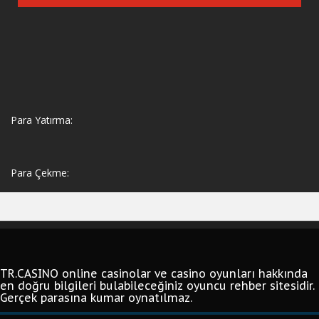
Para Yatırma:
Para Çekme:
TR.CASINO online casinolar ve casino oyunları hakkında
en doğru bilgileri bulabileceğiniz oyuncu rehber sitesidir.
Gerçek parasına kumar oynatılmaz.