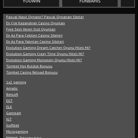
YOUWIN
FUNBAHIS
Pascal Nasıl Oynanır? Pascal Oynanan Siteler
En Çok Kazandıran Casino Oyunları
Free Spin Veren Slot Oyunları
En Az Para Çekilen Casino Siteleri
En Az Para Yatırılan Casino Siteleri
Evolution Gaming Dream Catcher Oyunu Hileli Mi?
Evolution Gaming Crazy Time Oyunu Hileli Mi?
Evolution Gaming Monopoly Oyunu Hileli Mi?
Tümbet Hoş Bulduk Bonusu
Tümbet Casino Reload Bonusu
1x2 gaming
Amatic
Betsoft
EGT
ELK
Gameart
IGT
İsoftbet
Microgaming
Netent
Türkiyeden Kabul