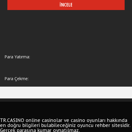
İNCELE
Para Yatırma:
Para Çekme:
TR.CASINO online casinolar ve casino oyunları hakkında
en doğru bilgileri bulabileceğiniz oyuncu rehber sitesidir.
Gerçek parasına kumar oynatılmaz.