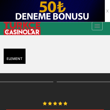
X
TOGGLE
ELEMENT