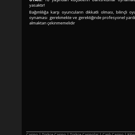
yasaktır!
Bağımlılığa karşı oyuncuların dikkatli olması, bilinçli o
oynaması gerekmekte ve gerektiğinde profesyonel yard
almaktan çekinmemelidir
.
Casino | Türkçe Casino | Türkçe Casinolar | Canlı Casino | Kı