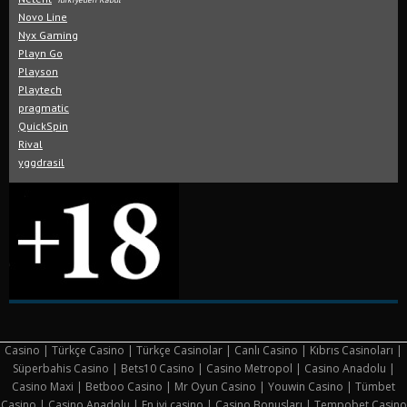
Novo Line
Nyx Gaming
Playn Go
Playson
Playtech
pragmatic
QuickSpin
Rival
yggdrasil
Casino | Türkçe Casino | Türkçe Casinolar | Canlı Casino | Kıbrıs Casinoları |
Süperbahis Casino | Bets10 Casino | Casino Metropol | Casino Anadolu |
Casino Maxi | Betboo Casino | Mr Oyun Casino | Youwin Casino | Tümbet
Casino | Casino Anadolu | En iyi casino | Casino Bonusları | Tempobet Casino