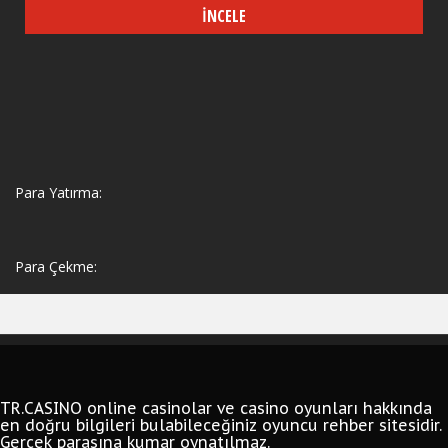
İNCELE
Para Yatırma:
Para Çekme:
TR.CASINO online casinolar ve casino oyunları hakkında
en doğru bilgileri bulabileceğiniz oyuncu rehber sitesidir.
Gerçek parasına kumar oynatılmaz.