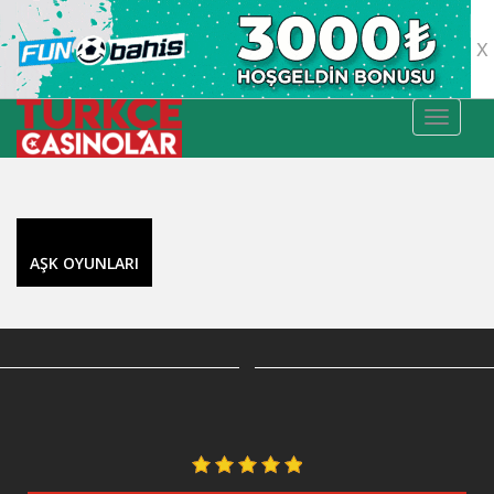
X
TOGGLE
AŞK OYUNLARI