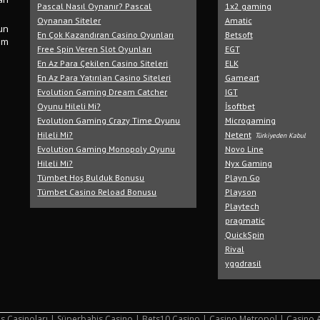
Pascal Nasıl Oynanır? Pascal
1x2 gaming
Oynanan Siteler
Amatic
yun
En Çok Kazandıran Casino Oyunları
Betsoft
ım
Free Spin Veren Slot Oyunları
EGT
En Az Para Çekilen Casino Siteleri
ELK
En Az Para Yatırılan Casino Siteleri
Gameart
Evolution Gaming Dream Catcher
IGT
Oyunu Hileli Mi?
İsoftbet
Evolution Gaming Crazy Time Oyunu
Microgaming
Hileli Mi?
Netent
Türkiyeden Kabul
Evolution Gaming Monopoly Oyunu
Novo Line
Hileli Mi?
Nyx Gaming
Tümbet Hoş Bulduk Bonusu
Playn Go
Tümbet Casino Reload Bonusu
Playson
Playtech
pragmatic
QuickSpin
Rival
yggdrasil
brıs Casinoları | Süperbahis Casino | Bets10 Casino | Casino Metropol | Casin