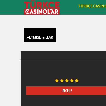
TÜRKÇE CASIN
ALTMIŞLI YILLAR
İNCELE