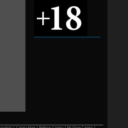
o Anadolu | Casino Maxi | Betboo Casino | Mr Oyun Casino |