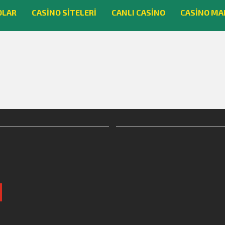
OLAR
CASINO SITELERI
CANLI CASINO
CASINO MA