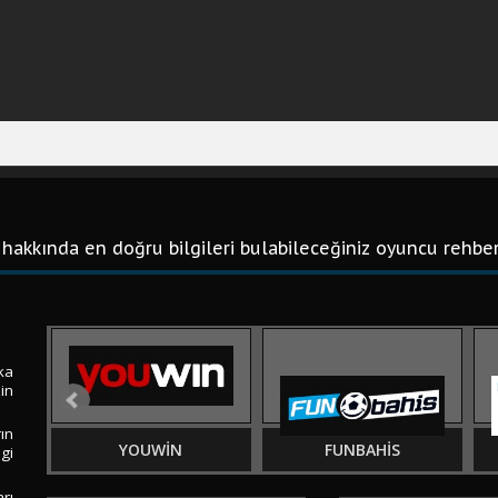
hakkında en doğru bilgileri bulabileceğiniz oyuncu rehber
şka
zin
ın
YOUWIN
FUNBAHIS
gi
rı