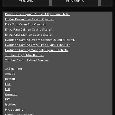
YOUWIN
FUNBAHIS
Pascal Nasıl Oynanır? Pascal Oynanan Siteler
En Çok Kazandıran Casino Oyunları
Free Spin Veren Slot Oyunları
En Az Para Çekilen Casino Siteleri
En Az Para Yatırılan Casino Siteleri
Evolution Gaming Dream Catcher Oyunu Hileli Mi?
Evolution Gaming Crazy Time Oyunu Hileli Mi?
Evolution Gaming Monopoly Oyunu Hileli Mi?
Tümbet Hoş Bulduk Bonusu
Tümbet Casino Reload Bonusu
1x2 gaming
Amatic
Betsoft
EGT
ELK
Gameart
IGT
İsoftbet
Microgaming
Netent
Türkiyeden Kabul