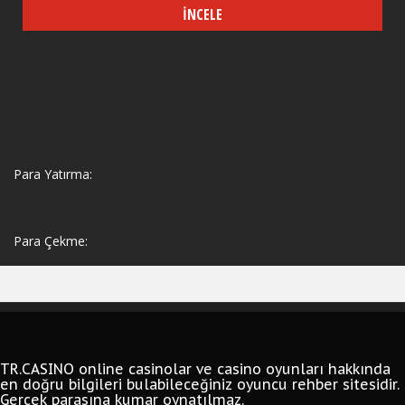
İNCELE
Para Yatırma:
Para Çekme:
TR.CASINO online casinolar ve casino oyunları hakkında
en doğru bilgileri bulabileceğiniz oyuncu rehber sitesidir.
Gerçek parasına kumar oynatılmaz.