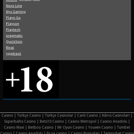
Novo Line
Nyx Gaming
Playn Go
Playson
Playtech
pragmatic
QuickSpin
Rival
yggdrasil
Casino | Türkçe Casino | Türkçe Casinolar | Canlı Casino | Kıbrıs Casinoları |
Süperbahis Casino | Bets10 Casino | Casino Metropol | Casino Anadolu |
Casino Maxi | Betboo Casino | Mr Oyun Casino | Youwin Casino | Tümbet
Casino | Casino Anadolu | En iyi casino | Casino Bonusları | Tempobet Casino