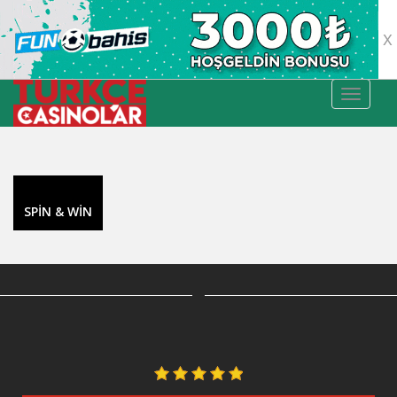
X
TOGGLE
SPIN & WIN