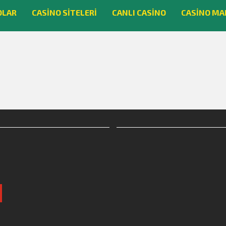
OLAR
CASINO SITELERI
CANLI CASINO
CASINO MA