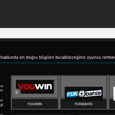
hakkında en doğru bilgileri bulabileceğiniz oyuncu rehber
şka
zin
ın
YOUWIN
FUNBAHIS
gi
rı