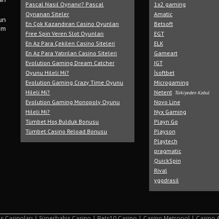
Pascal Nasıl Oynanır? Pascal
1x2 gaming
Oynanan Siteler
Amatic
yun
En Çok Kazandıran Casino Oyunları
Betsoft
ım
Free Spin Veren Slot Oyunları
EGT
En Az Para Çekilen Casino Siteleri
ELK
En Az Para Yatırılan Casino Siteleri
Gameart
Evolution Gaming Dream Catcher
IGT
Oyunu Hileli Mi?
İsoftbet
Evolution Gaming Crazy Time Oyunu
Microgaming
Hileli Mi?
Netent
Türkiyeden Kabul
Evolution Gaming Monopoly Oyunu
Novo Line
Hileli Mi?
Nyx Gaming
Tümbet Hoş Bulduk Bonusu
Playn Go
Tümbet Casino Reload Bonusu
Playson
Playtech
pragmatic
QuickSpin
Rival
yggdrasil
brıs Casinoları | Süperbahis Casino | Bets10 Casino | Casino Metropol | Casin