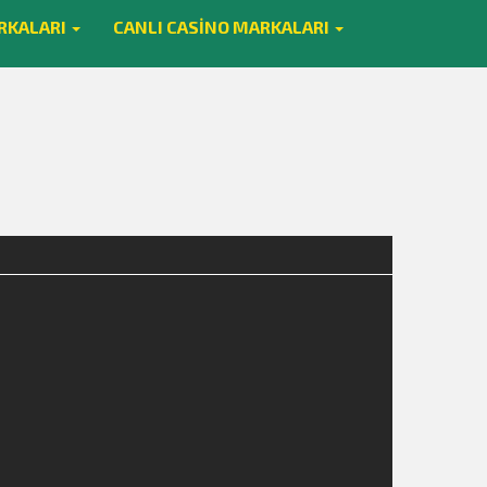
RKALARI
CANLI CASINO MARKALARI