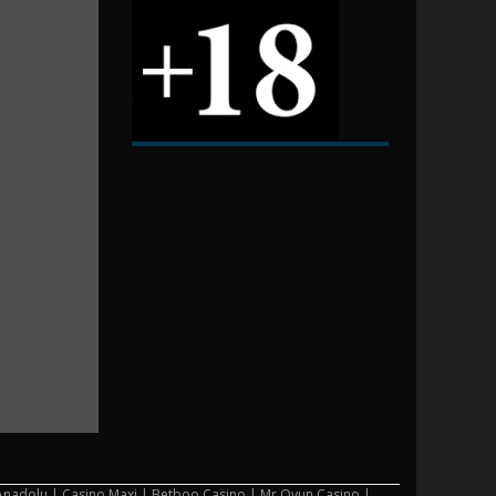
o Anadolu | Casino Maxi | Betboo Casino | Mr Oyun Casino |