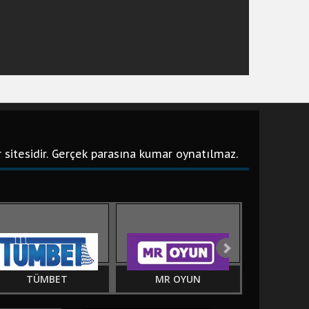
 sitesidir. Gerçek parasına kumar oynatılmaz.
TÜMBET
MR OYUN
1X