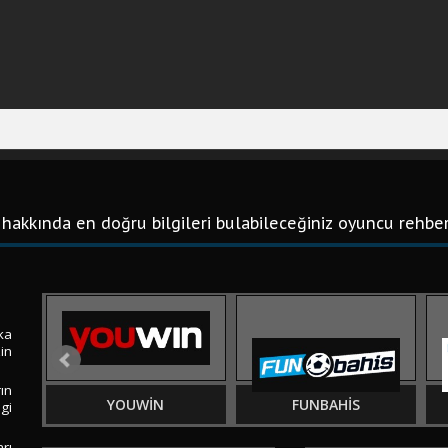
hakkında en doğru bilgileri bulabileceğiniz oyuncu rehber
şka
zin
ın
YOUWIN
FUNBAHIS
gi
rı