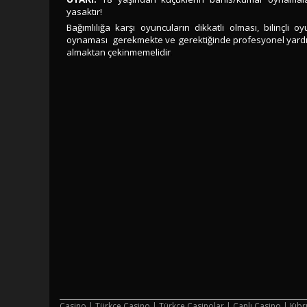
yasaktır!
Bağımlılığa karşı oyuncuların dikkatli olması, bilinçli o
oynaması gerekmekte ve gerektiğinde profesyonel yard
almaktan çekinmemelidir
.
Casino | Türkçe Casino | Türkçe Casinolar | Canlı Casino | Kı