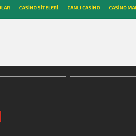
OLAR
CASINO SITELERI
CANLI CASINO
CASINO MA