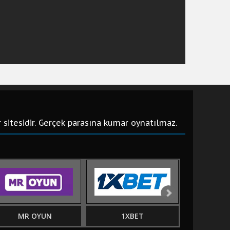
 sitesidir. Gerçek parasına kumar oynatılmaz.
MR OYUN
1XBET
YOU