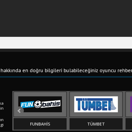
hakkında en doğru bilgileri bulabileceğiniz oyuncu rehber
şka
zin
ın
FUNBAHIS
TÜMBET
gi