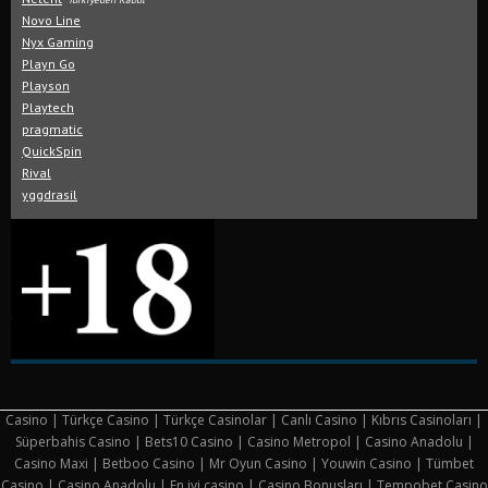
Novo Line
Nyx Gaming
Playn Go
Playson
Playtech
pragmatic
QuickSpin
Rival
yggdrasil
Casino | Türkçe Casino | Türkçe Casinolar | Canlı Casino | Kıbrıs Casinoları |
Süperbahis Casino | Bets10 Casino | Casino Metropol | Casino Anadolu |
Casino Maxi | Betboo Casino | Mr Oyun Casino | Youwin Casino | Tümbet
Casino | Casino Anadolu | En iyi casino | Casino Bonusları | Tempobet Casino