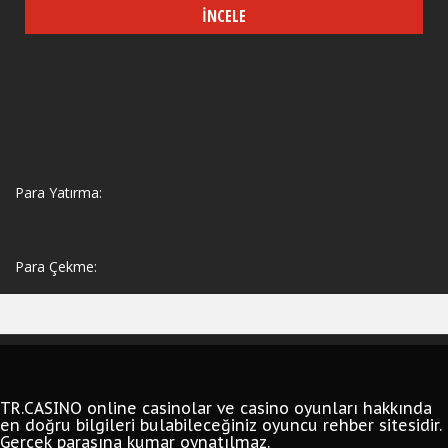
İNCELE
Para Yatırma:
Para Çekme:
TR.CASINO online casinolar ve casino oyunları hakkında
en doğru bilgileri bulabileceğiniz oyuncu rehber sitesidir.
Gerçek parasına kumar oynatılmaz.