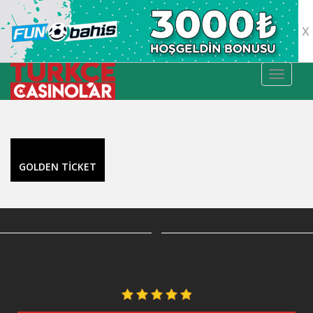
X
TOGGLE
GOLDEN TICKET