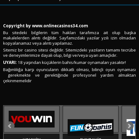
Copyright by www.onlinecasinos34.com
Bu sitedeki bilgilerin tüm hakları tarafımıza ait olup başka
makalelerden alıntı değildir. Sayfamızdaki yazılar yzılı izin olmadan
kopyalanamaz veya alıntı yapılamaz.
Sitemiz bir casino sitesi değildir. Sitemizdeki yazıların tamamı tecrübe
ve deneyimlerimize dayalı olup, bilgi ve/veya uyarı amaçlıdır.
UYARI:
18 yaşından küçüklerin bahis/kumar oynamaları yasaktır!
Bağımlılığa karşı oyuncuların dikkatli olması, bilinçli oyun oynaması
gerekmekte ve gerektiğinde profesyonel yardım almaktan
çekinmemelidir
.