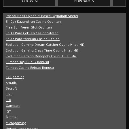
YOUWIN
FUNBAHIS
Pascal Nasıl Oynanır? Pascal Oynanan Siteler
En Çok Kazandıran Casino Oyunları
Free Spin Veren Slot Oyunları
En Az Para Çekilen Casino Siteleri
En Az Para Yatırılan Casino Siteleri
Evolution Gaming Dream Catcher Oyunu Hileli Mi?
Evolution Gaming Crazy Time Oyunu Hileli Mi?
Evolution Gaming Monopoly Oyunu Hileli Mi?
Tümbet Hoş Bulduk Bonusu
Tümbet Casino Reload Bonusu
1x2 gaming
Amatic
Betsoft
EGT
ELK
Gameart
IGT
İsoftbet
Microgaming
Netent
Türkiyeden Kabul