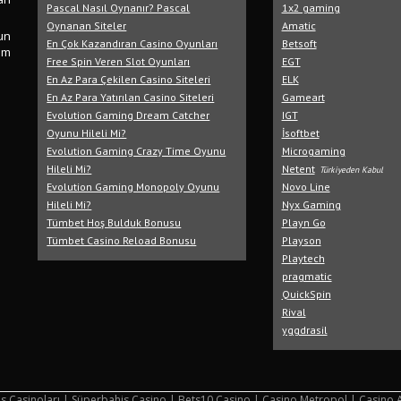
Pascal Nasıl Oynanır? Pascal
1x2 gaming
Oynanan Siteler
Amatic
yun
En Çok Kazandıran Casino Oyunları
Betsoft
ım
Free Spin Veren Slot Oyunları
EGT
En Az Para Çekilen Casino Siteleri
ELK
En Az Para Yatırılan Casino Siteleri
Gameart
Evolution Gaming Dream Catcher
IGT
Oyunu Hileli Mi?
İsoftbet
Evolution Gaming Crazy Time Oyunu
Microgaming
Hileli Mi?
Netent
Türkiyeden Kabul
Evolution Gaming Monopoly Oyunu
Novo Line
Hileli Mi?
Nyx Gaming
Tümbet Hoş Bulduk Bonusu
Playn Go
Tümbet Casino Reload Bonusu
Playson
Playtech
pragmatic
QuickSpin
Rival
yggdrasil
brıs Casinoları | Süperbahis Casino | Bets10 Casino | Casino Metropol | Casin