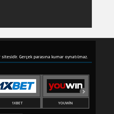
 sitesidir. Gerçek parasına kumar oynatılmaz.
1XBET
YOUWIN
FUNB