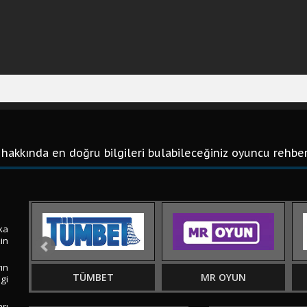
hakkında en doğru bilgileri bulabileceğiniz oyuncu rehber
şka
zin
ın
TÜMBET
MR OYUN
gi
rı