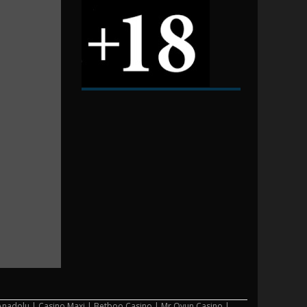
o Anadolu | Casino Maxi | Betboo Casino | Mr Oyun Casino |