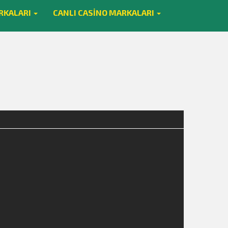
RKALARI
CANLI CASINO MARKALARI