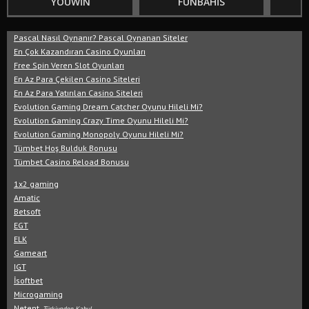
YOUWIN
FUNBAHIS
Pascal Nasıl Oynanır? Pascal Oynanan Siteler
En Çok Kazandıran Casino Oyunları
Free Spin Veren Slot Oyunları
En Az Para Çekilen Casino Siteleri
En Az Para Yatırılan Casino Siteleri
Evolution Gaming Dream Catcher Oyunu Hileli Mi?
Evolution Gaming Crazy Time Oyunu Hileli Mi?
Evolution Gaming Monopoly Oyunu Hileli Mi?
Tümbet Hoş Bulduk Bonusu
Tümbet Casino Reload Bonusu
1x2 gaming
Amatic
Betsoft
EGT
ELK
Gameart
IGT
İsoftbet
Microgaming
Netent
Türkiyeden Kabul