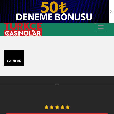
X
TOGGLE
CADILAR