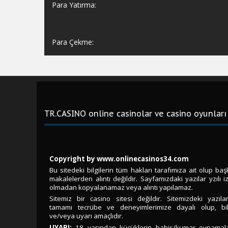
Para Yatırma:
Para Çekme:
TR.CASINO online casinolar ve casino oyunları 
Copyright by www.onlinecasinos34.com
Bu sitedeki bilgilerin tüm hakları tarafımıza ait olup ba
makalelerden alıntı değildir. Sayfamızdaki yazılar yzılı i
olmadan kopyalanamaz veya alıntı yapılamaz.
Sitemiz bir casino sitesi değildir. Sitemizdeki yazılar
ÜMBET
MR OYUN
1XBET
tamamı tecrübe ve deneyimlerimize dayalı olup, bil
ve/veya uyarı amaçlıdır.
UYARI:
18 yaşından küçüklerin bahis/kumar oynamala