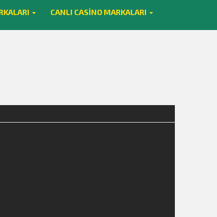
RKALARI
CANLI CASINO MARKALARI