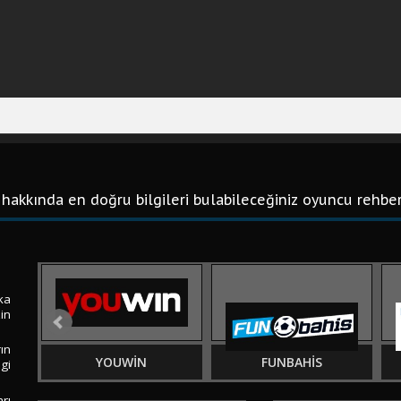
hakkında en doğru bilgileri bulabileceğiniz oyuncu rehber
şka
zin
ın
YOUWIN
FUNBAHIS
gi
rı