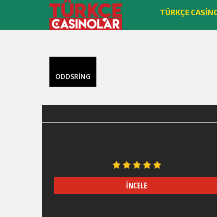
TÜRKÇE CASIN
ODDSRING
İNCELE