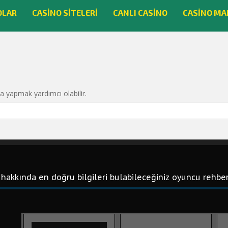
OLAR
CASINO SITELERI
CANLI CASINO
CASINO MA
 yapmak yardımcı olabilir.
hakkında en doğru bilgileri bulabileceğiniz oyuncu rehber