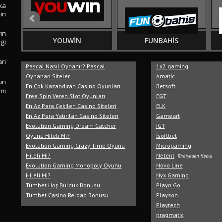
şka
zin
ın
YOUWIN
FUNBAHIS
gi
rı
Pascal Nasıl Oynanır? Pascal
1x2 gaming
Oynanan Siteler
Amatic
yun
En Çok Kazandıran Casino Oyunları
Betsoft
ım
Free Spin Veren Slot Oyunları
EGT
En Az Para Çekilen Casino Siteleri
ELK
En Az Para Yatırılan Casino Siteleri
Gameart
Evolution Gaming Dream Catcher
IGT
Oyunu Hileli Mi?
İsoftbet
Evolution Gaming Crazy Time Oyunu
Microgaming
Hileli Mi?
Netent
Türkiyeden Kabul
Evolution Gaming Monopoly Oyunu
Novo Line
Hileli Mi?
Nyx Gaming
Tümbet Hoş Bulduk Bonusu
Playn Go
Tümbet Casino Reload Bonusu
Playson
Playtech
pragmatic